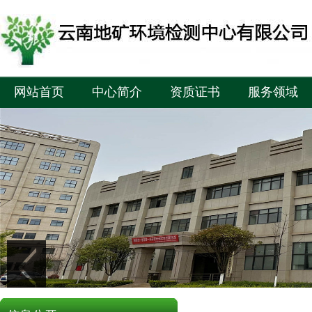
网站首页
中心简介
资质证书
服务领域